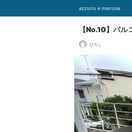
azzurro e marrone
【No.10】
ぴろし