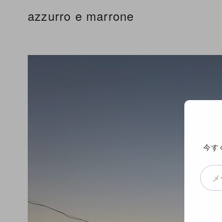
コ
azzurro e marrone
ン
テ
ン
ツ
へ
移
動
今す
メールアドレスを入力...