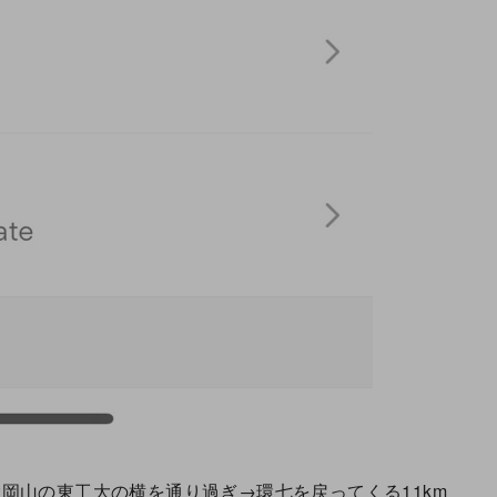
岡山の東工大の横を通り過ぎ→環七を戻ってくる11km