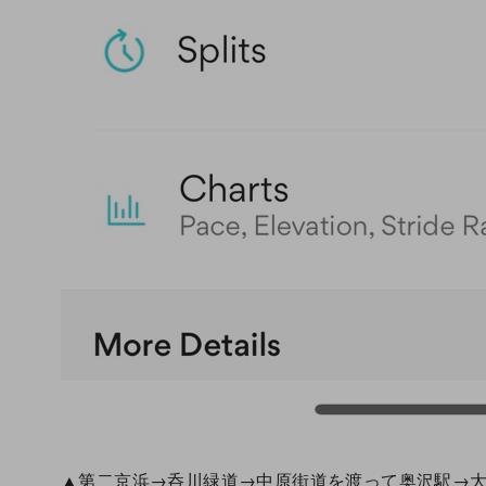
▲第二京浜→呑川緑道→中原街道を渡って奥沢駅→大