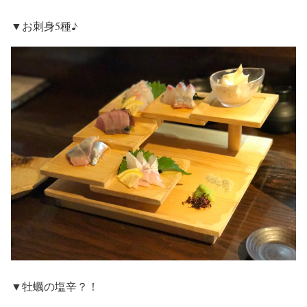
▼お刺身5種♪
▼牡蠣の塩辛？！