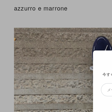
コ
azzurro e marrone
ン
テ
ン
ツ
へ
移
動
今す
メールアドレスを入力...