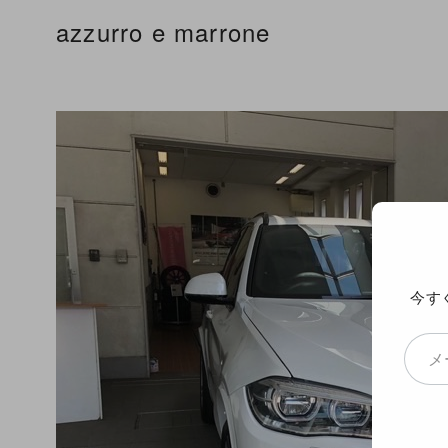
コ
azzurro e marrone
ン
テ
ン
ツ
へ
移
動
今す
メールアドレスを入力...