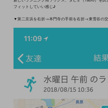
フィットしていい感じ♪
▼第二京浜を右折→本門寺の手前を右折→東雪谷の交