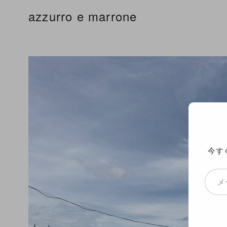
コ
azzurro e marrone
ン
テ
ン
ツ
へ
移
動
今す
メールアドレスを入力...