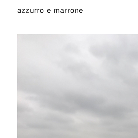
コ
azzurro e marrone
ン
テ
ン
ツ
へ
移
動