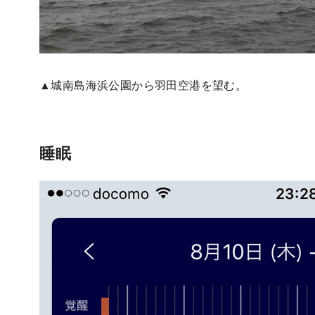
▲城南島海浜公園から羽田空港を望む。
睡眠