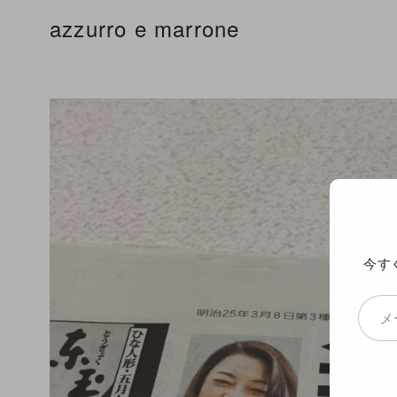
コ
azzurro e marrone
ン
テ
ン
ツ
へ
移
動
今す
メールアドレスを入力...