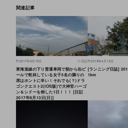
関連記事
2017年8月19日
日記
2019年4月13日
東海道線の下り普通車両で朝から缶ビ
[ランニング日誌] 201
ールで乾杯している女子3名の隣りの
1km
席はホントに辛い！それでも(？)ドラ
ゴンクエスト2(iOS版)で大神官ハーゴ
ン＆シドーを倒した1日！！！ [日記
2017年8月13日(日)]