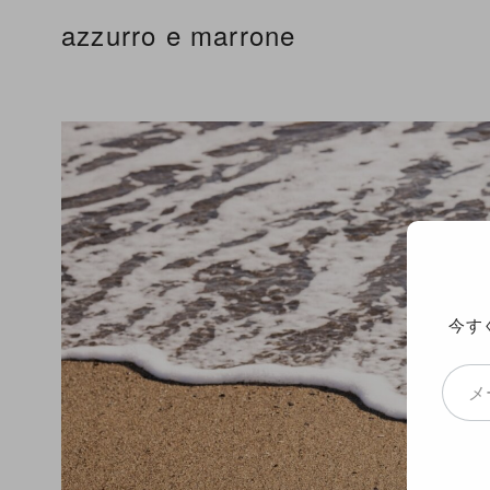
コ
azzurro e marrone
ン
テ
ン
ツ
へ
移
動
今す
メールアドレスを入力...