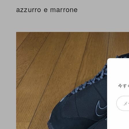
コ
azzurro e marrone
ン
テ
ン
ツ
へ
移
動
今す
メールアドレスを入力...